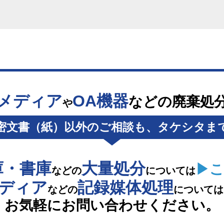
メディア
OA機器
などの廃棄処
や
密文書（紙）以外のご相談も、タケシタま
庫・書庫
大量処分
▶こ
などの
については
メディア
記録媒体処理
などの
については
お気軽にお問い合わせください。