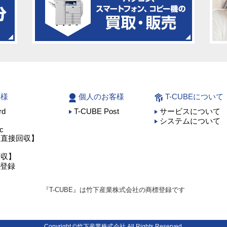
客様
個人のお客様
T-CUBEについて
rd
T-CUBE Post
サービスについて
】
システムについて
c
ア直接回収】
回収】
員登録
『T-CUBE』は竹下産業株式会社の商標登録です
Copyright ©竹下産業株式会社 All Rights Reserved.