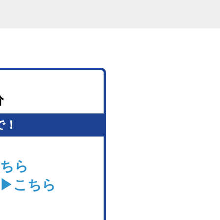
分
で！
ちら
▶こちら