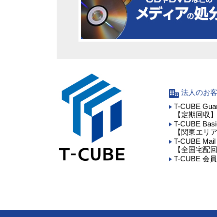
法人のお
T-CUBE Gua
【定期回収
T-CUBE Basi
【関東エリ
T-CUBE Mail
【全国宅配
T-CUBE 会