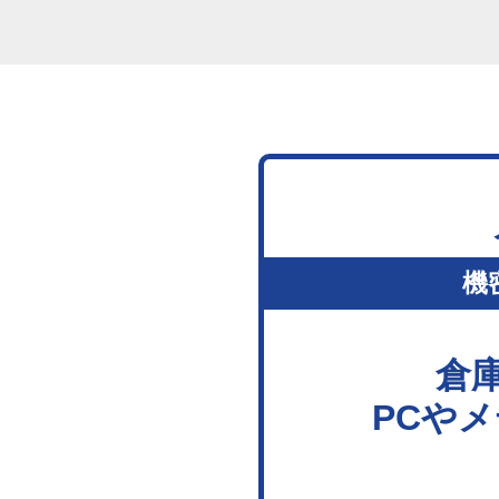
機
倉
PCや