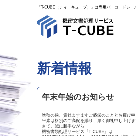
「T-CUBE（ティーキューブ）」は専用バーコードシ
新着情報
年末年始のお知らせ
晩秋の候、貴社ますますご盛栄のこととお慶び申
平素は格別のご高配を賜り、厚く御礼申し上げま
さて、誠に勝手ながら
機密書類処理サービス『T-CUBE』は