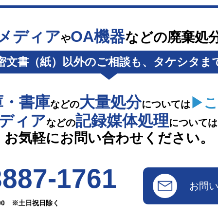
メディア
OA機器
などの廃棄処
や
密文書（紙）以外のご相談も、タケシタま
庫・書庫
大量処分
▶こ
などの
については
メディア
記録媒体処理
などの
については
お気軽にお問い合わせください。
3887-1761
お問
：00 ※土日祝日除く