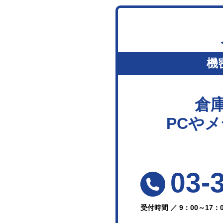
機
倉
PCや
03-
受付時間 ／ 9：00～17