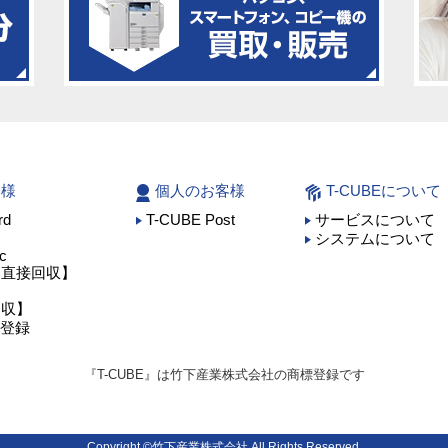
客様
個人のお客様
T-CUBEについて
rd
T-CUBE Post
サービスについて
】
システムについて
c
ア直接回収】
回収】
員登録
『T-CUBE』は竹下産業株式会社の商標登録です
Copyright ©竹下産業株式会社 All Rights Reserved.