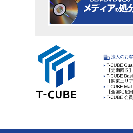
法人のお
T-CUBE Gua
【定期回収
T-CUBE Basi
【関東エリ
T-CUBE Mail
【全国宅配
T-CUBE 会