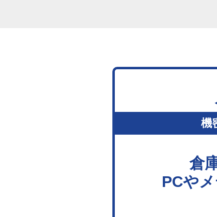
機
倉
PCや