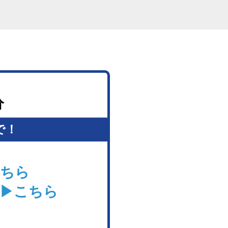
分
で！
ちら
▶こちら