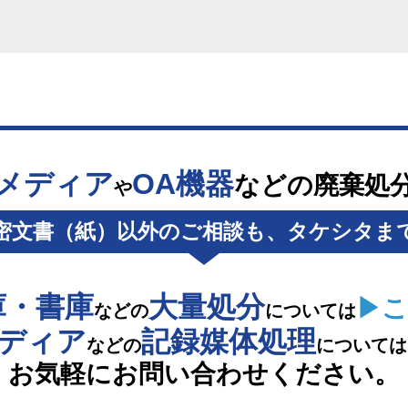
メディア
OA機器
などの廃棄処
や
密文書（紙）以外のご相談も、タケシタま
庫・書庫
大量処分
▶こ
などの
については
メディア
記録媒体処理
などの
については
お気軽にお問い合わせください。