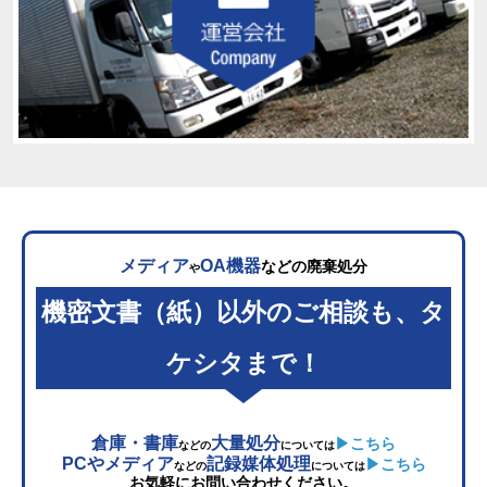
メディア
OA機器
などの廃棄処分
や
機密文書（紙）以外のご相談も、タ
ケシタまで！
倉庫・書庫
大量処分
▶こちら
などの
については
PCやメディア
記録媒体処理
▶こちら
などの
については
お気軽にお問い合わせください。