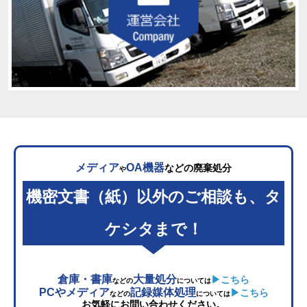
メディア
OA機器
などの廃棄処分
や
機密文書（紙）以外のご相談も、タ
ケシタまで！
倉庫・書庫
大量処分
▶こちら
などの
については
PCやメディア
記録媒体処理
▶こちら
などの
については
お気軽にお問い合わせください。