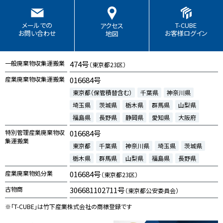
T-CUBE
メールでの
アクセス
お客様ログイン
お問い合わせ
地図
一般廃棄物収集運搬業
474号
（東京都23区）
産業廃棄物収集運搬業
016684号
東京都（保管積替含む）
千葉県
神奈川県
埼玉県
茨城県
栃木県
群馬県
山梨県
福島県
長野県
静岡県
愛知県
大阪府
特別管理産業廃棄物収
016684号
集運搬業
東京都
千葉県
神奈川県
埼玉県
茨城県
栃木県
群馬県
山梨県
福島県
長野県
産業廃棄物処分業
016684号
（東京都23区）
古物商
306681102711号
（東京都公安委員会）
※「T-CUBE」は竹下産業株式会社の商標登録です