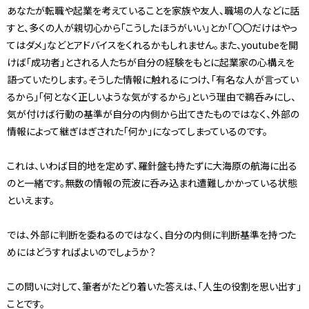
あなたが転職や起業を考えていることを家族や友人、職場の人などに話
すと、多くの人が親切心から「こうしたほうがいい」とか「〇〇だけはやっ
てはダメ」などとアドバイスをくれるかもしれません。また、youtubeを開
けば「成功者」とされる人たちが自分の経験をもとに起業家の心構えを
語っていたりします。そうした情報に触れるにつけ、「有名な人が言ってい
るから」「何となく正しいような気がするから」という理由で鵜呑みにし、
気が付けば行動の基準が自分の内側から出てきたものではなく、外部の
情報によって継ぎはぎされた「何か」になってしまっているのです。
これは、いわば目的地を定めず、羅針盤も持たずに大海原の航海に出る
のと一緒です。無数の情報の荒波に呑み込まれ遭難しかかっている状態
といえます。
では、外部に判断を委ねるのではなく、自分の内側に判断基準を持つた
めにはどうすればよいのでしょうか？
この問いに対して、筆者がたどり着いた答えは、「人生の役割を思い出す」
ことです。