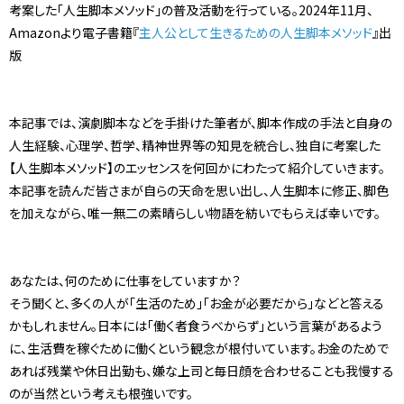
考案した「人生脚本メソッド」の普及活動を行っている。2024年11月、
Amazonより電子書籍『
主人公として生きるための人生脚本メソッド
』出
版
本記事では、演劇脚本などを手掛けた筆者が、脚本作成の手法と自身の
人生経験、心理学、哲学、精神世界等の知見を統合し、独自に考案した
【人生脚本メソッド】のエッセンスを何回かにわたって紹介していきます。
本記事を読んだ皆さまが自らの天命を思い出し、人生脚本に修正、脚色
を加えながら、唯一無二の素晴らしい物語を紡いでもらえば幸いです。
あなたは、何のために仕事をしていますか？
そう聞くと、多くの人が「生活のため」「お金が必要だから」などと答える
かもしれません。日本には「働く者食うべからず」という言葉があるよう
に、生活費を稼ぐために働くという観念が根付いています。お金のためで
あれば残業や休日出勤も、嫌な上司と毎日顔を合わせることも我慢する
のが当然という考えも根強いです。