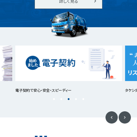
詳しく見る
電子契約で安心・安全・スピーディー
タケシ