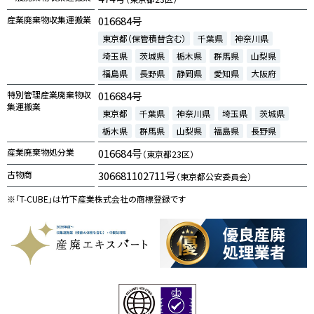
産業廃棄物収集運搬業
016684号
東京都（保管積替含む）
千葉県
神奈川県
埼玉県
茨城県
栃木県
群馬県
山梨県
福島県
長野県
静岡県
愛知県
大阪府
特別管理産業廃棄物収
016684号
集運搬業
東京都
千葉県
神奈川県
埼玉県
茨城県
栃木県
群馬県
山梨県
福島県
長野県
産業廃棄物処分業
016684号
（東京都23区）
古物商
306681102711号
（東京都公安委員会）
※「T-CUBE」は竹下産業株式会社の商標登録です