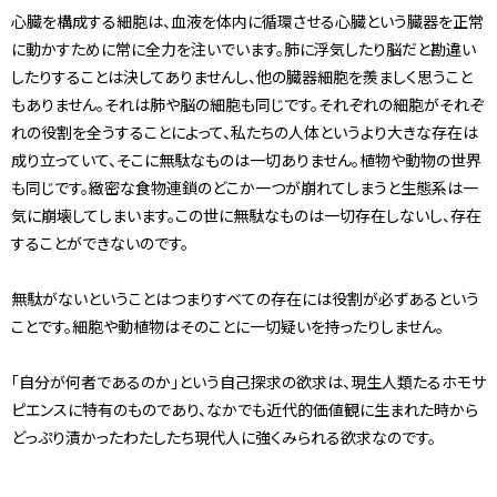
心臓を構成する細胞は、血液を体内に循環させる心臓という臓器を正常
に動かすために常に全力を注いでいます。肺に浮気したり脳だと勘違い
したりすることは決してありませんし、他の臓器細胞を羨ましく思うこと
もありません。それは肺や脳の細胞も同じです。それぞれの細胞がそれぞ
れの役割を全うすることによって、私たちの人体というより大きな存在は
成り立っていて、そこに無駄なものは一切ありません。植物や動物の世界
も同じです。緻密な食物連鎖のどこか一つが崩れてしまうと生態系は一
気に崩壊してしまいます。この世に無駄なものは一切存在しないし、存在
することができないのです。
無駄がないということはつまりすべての存在には役割が必ずあるという
ことです。細胞や動植物はそのことに一切疑いを持ったりしません。
「自分が何者であるのか」という自己探求の欲求は、現生人類たるホモサ
ピエンスに特有のものであり、なかでも近代的価値観に生まれた時から
どっぷり漬かったわたしたち現代人に強くみられる欲求なのです。