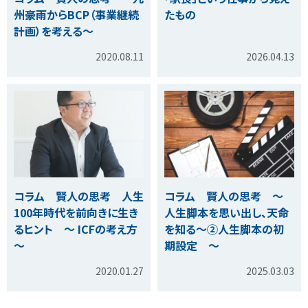
州豪雨からBCP（事業継続
たもの
計画）を考える～
2020.08.11
2026.04.13
コラム 賢人の思考 人生
コラム 賢人の思考 ～
100年時代を前向きに生き
人生脚本を思い出し、天命
るヒント ～ ICFの考え方
を知る～②人生脚本の初
～
期設定 ～
2020.01.27
2025.03.03