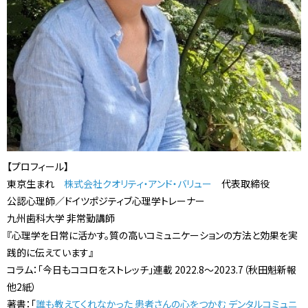
【プロフィール】
東京生まれ
株式会社クオリティ・アンド・バリュー
代表取締役
公認心理師／ドイツポジティブ心理学トレーナー
九州歯科大学 非常勤講師
『心理学を日常に活かす。質の高いコミュニケーションの方法と効果を実
践的に伝えています』
コラム：「今日もココロをストレッチ」連載 2022.8～2023.7（秋田魁新報
他2紙）
著書：「
誰も教えてくれなかった 患者さんの心をつかむ デンタルコミュニ