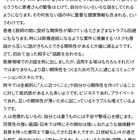
らううちに患者さんの緊張はとけて、自分からいろいろな話をしてくれる
ようになります。その何気ない話の中に重要な健康情報も含まれる、とい
うわけです。
患者と医師の間に良好な関係性が築けているとさまざまなトラブル回避
にもなります。時には医療過誤になるような案件に発展するリスクも普
段から互いに話がきちんとできる関係性があると大幅に減るようです。
さて、初めて会った相手と「話題を合わせる」
医療現場でのお話を例に出しましたが、活用する場はもちろんそれだけ
ではありません。より良い関係性をつくるための万人に通じるコミュニケ
ーションのスキルです。
昨今では全般的に「人に近づくこと」や自分から関係性を作っていること
に対して抵抗感がある人も多いようです。ビジネスであれ、プライベート
であれ、互いの関係性が薄いために起こっているトラブルも増えているよ
うです。
人は見慣れないもの、自分とは違うものには不安や警戒心を感じます。
同質性の強い島国・日本では特にその傾向は強い。似たような価値観や
背景を持った者同士で暮らしてきた日本人ですが、21世紀も１/４が過ぎ
た現在、世の中はだいぶ変わってきました。いろいろな立場・国籍・人種の