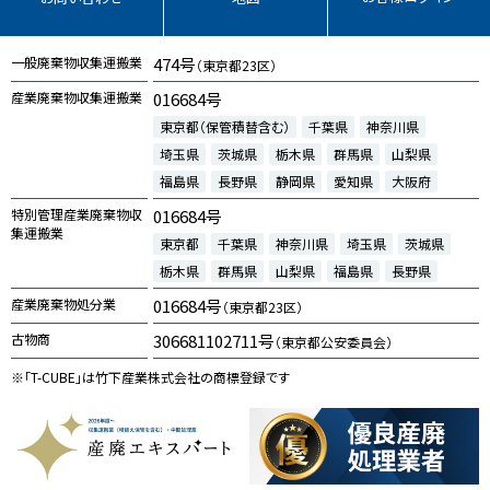
一般廃棄物収集運搬業
474号
（東京都23区）
産業廃棄物収集運搬業
016684号
東京都（保管積替含む）
千葉県
神奈川県
埼玉県
茨城県
栃木県
群馬県
山梨県
福島県
長野県
静岡県
愛知県
大阪府
特別管理産業廃棄物収
016684号
集運搬業
東京都
千葉県
神奈川県
埼玉県
茨城県
栃木県
群馬県
山梨県
福島県
長野県
産業廃棄物処分業
016684号
（東京都23区）
古物商
306681102711号
（東京都公安委員会）
※「T-CUBE」は竹下産業株式会社の商標登録です