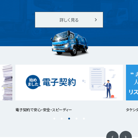
詳しく見る
電子契約で安心・安全・スピーディー
タケシ