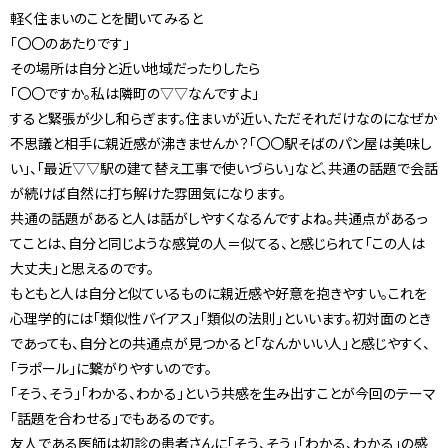
軽く住まいのことを聞いてみると
「〇〇のあたりです」
その場所は自分と近い地域だったりしたら
「〇〇ですか。私は隣町の▽▽なんですよ」
すると緊張が少し和らぎます。住まいが近い、ただそれだけなのになぜか
不思議と相手に親近感が沸きませんか？「〇〇駅そばのパン屋は美味し
い」、「最近▽▽駅の建て替え工事で使いづらい」など、共通の話題で会話
が続けば自然に打ち解けた雰囲気になります。
共通の話題があると人は話がしやすくなるんですよね。共通点があるっ
てことは、自分と同じような感覚の人＝似てる、と感じられて「この人は
大丈夫」と思えるのです。
もともと人は自分と似ているものに親近感や好意を抱きやすい。これを
心理学的には「類似性バイアス」「類似の法則」といいます。初対面のとき
であっても、自分との共通点が見つかると「なんかいい人」と感じやすく、
「ラポール」に繋がりやすいのです。
「そう、そう」「わかる、わかる」という共感を生み出すことが今回のテーマ
「話題を合わせる」でもあるのです。
友人である医師は初診の患者さんに「そう、そう」「わかる、わかる」の感