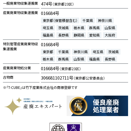
一般廃棄物収集運搬業
474号
（東京都23区）
産業廃棄物収集運搬業
016684号
東京都（保管積替含む）
千葉県
神奈川県
埼玉県
茨城県
栃木県
群馬県
山梨県
福島県
長野県
静岡県
愛知県
大阪府
特別管理産業廃棄物収
016684号
集運搬業
東京都
千葉県
神奈川県
埼玉県
茨城県
栃木県
群馬県
山梨県
福島県
長野県
産業廃棄物処分業
016684号
（東京都23区）
古物商
306681102711号
（東京都公安委員会）
※「T-CUBE」は竹下産業株式会社の商標登録です