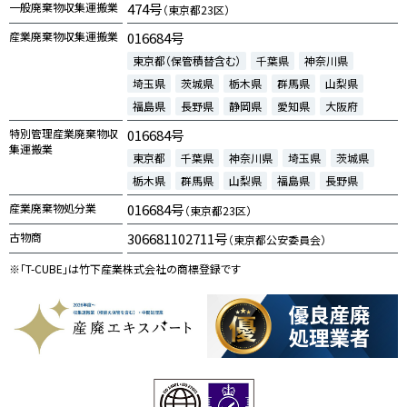
一般廃棄物収集運搬業
474号
（東京都23区）
産業廃棄物収集運搬業
016684号
東京都（保管積替含む）
千葉県
神奈川県
埼玉県
茨城県
栃木県
群馬県
山梨県
福島県
長野県
静岡県
愛知県
大阪府
特別管理産業廃棄物収
016684号
集運搬業
東京都
千葉県
神奈川県
埼玉県
茨城県
栃木県
群馬県
山梨県
福島県
長野県
産業廃棄物処分業
016684号
（東京都23区）
古物商
306681102711号
（東京都公安委員会）
※「T-CUBE」は竹下産業株式会社の商標登録です