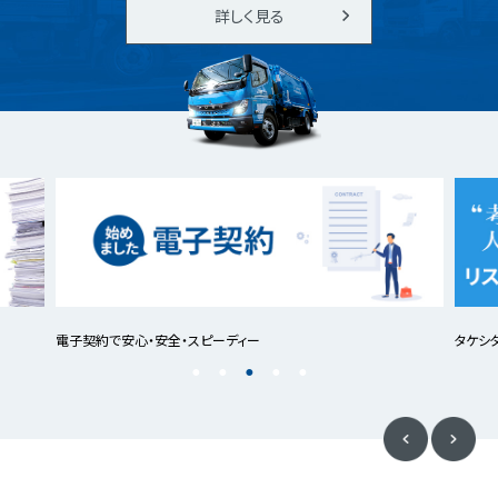
詳しく見る
電子契約で安心・安全・スピーディー
タケシ