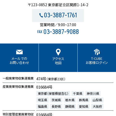
〒123-0852 東京都足立区関原1-14-2
03-3887-1761
営業時間／9:00~17:00
03-3887-9088
FAX
T-CUBE
メールでの
アクセス
お客様ログイン
お問い合わせ
地図
一般廃棄物収集運搬業
474号
（東京都23区）
産業廃棄物収集運搬業
016684号
東京都（保管積替含む）
千葉県
神奈川県
埼玉県
茨城県
栃木県
群馬県
山梨県
福島県
長野県
静岡県
愛知県
大阪府
特別管理産業廃棄物収
016684号