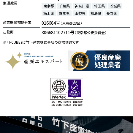
集運搬業
東京都
千葉県
神奈川県
埼玉県
茨城県
栃木県
群馬県
山梨県
福島県
長野県
産業廃棄物処分業
016684号
（東京都23区）
古物商
306681102711号
（東京都公安委員会）
※「T-CUBE」は竹下産業株式会社の商標登録です