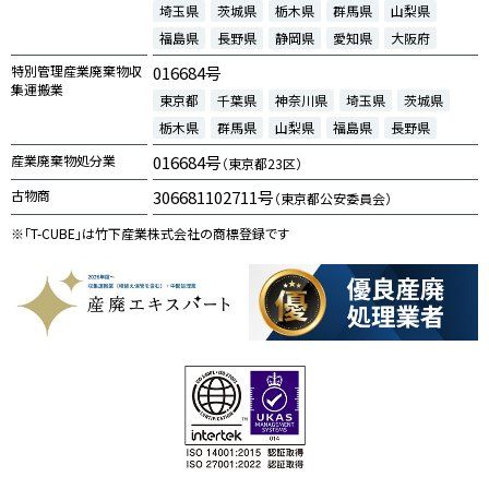
埼玉県
茨城県
栃木県
群馬県
山梨県
福島県
長野県
静岡県
愛知県
大阪府
特別管理産業廃棄物収
016684号
集運搬業
東京都
千葉県
神奈川県
埼玉県
茨城県
栃木県
群馬県
山梨県
福島県
長野県
産業廃棄物処分業
016684号
（東京都23区）
古物商
306681102711号
（東京都公安委員会）
※「T-CUBE」は竹下産業株式会社の商標登録です