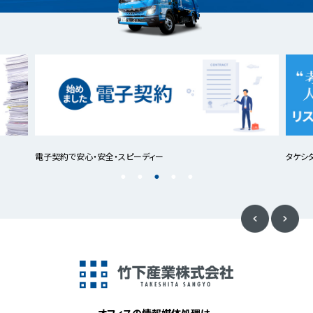
電子契約で安心・安全・スピーディー
タケシ
オフィスの情報媒体処理は、