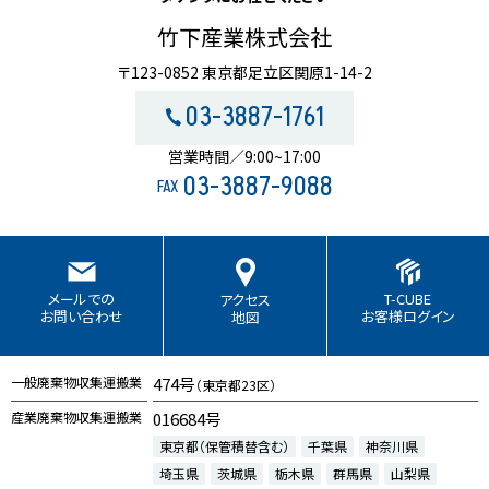
竹下産業株式会社
〒123-0852 東京都足立区関原1-14-2
03-3887-1761
営業時間／9:00~17:00
03-3887-9088
FAX
T-CUBE
メールでの
アクセス
お客様ログイン
お問い合わせ
地図
一般廃棄物収集運搬業
474号
（東京都23区）
産業廃棄物収集運搬業
016684号
東京都（保管積替含む）
千葉県
神奈川県
埼玉県
茨城県
栃木県
群馬県
山梨県