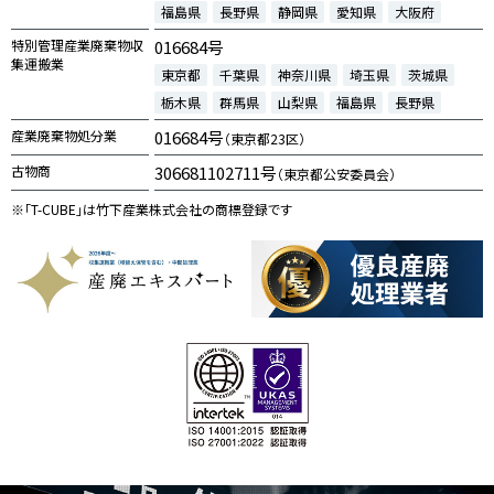
福島県
長野県
静岡県
愛知県
大阪府
特別管理産業廃棄物収
016684号
集運搬業
東京都
千葉県
神奈川県
埼玉県
茨城県
栃木県
群馬県
山梨県
福島県
長野県
産業廃棄物処分業
016684号
（東京都23区）
古物商
306681102711号
（東京都公安委員会）
※「T-CUBE」は竹下産業株式会社の商標登録です