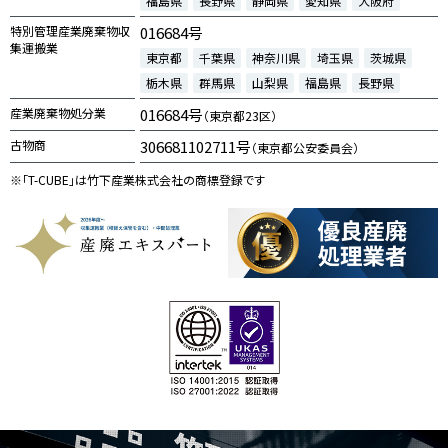
福島県
長野県
静岡県
愛知県
大阪府
特別管理産業廃棄物収
016684号
集運搬業
東京都
千葉県
神奈川県
埼玉県
茨城県
栃木県
群馬県
山梨県
福島県
長野県
産業廃棄物処分業
016684号
（東京都23区）
古物商
306681102711号
（東京都公安委員会）
※「T-CUBE」は竹下産業株式会社の商標登録です