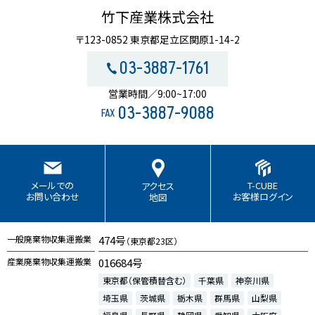
竹下産業株式会社
〒123-0852 東京都足立区関原1-14-2
03-3887-1761
営業時間／9:00~17:00
03-3887-9088
FAX
T-CUBE
メールでの
アクセス
お客様ログイン
お問い合わせ
地図
一般廃棄物収集運搬業
474号
（東京都23区）
産業廃棄物収集運搬業
016684号
東京都（保管積替含む）
千葉県
神奈川県
埼玉県
茨城県
栃木県
群馬県
山梨県