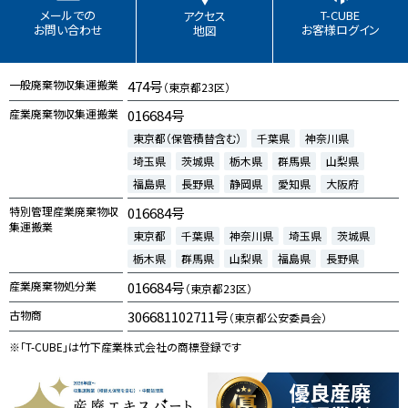
T-CUBE
メールでの
アクセス
お客様ログイン
お問い合わせ
地図
一般廃棄物収集運搬業
474号
（東京都23区）
産業廃棄物収集運搬業
016684号
東京都（保管積替含む）
千葉県
神奈川県
埼玉県
茨城県
栃木県
群馬県
山梨県
福島県
長野県
静岡県
愛知県
大阪府
特別管理産業廃棄物収
016684号
集運搬業
東京都
千葉県
神奈川県
埼玉県
茨城県
栃木県
群馬県
山梨県
福島県
長野県
産業廃棄物処分業
016684号
（東京都23区）
古物商
306681102711号
（東京都公安委員会）
※「T-CUBE」は竹下産業株式会社の商標登録です