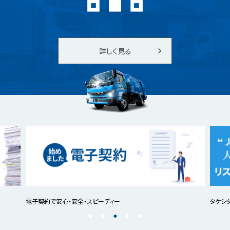
詳しく見る
電子契約で安心・安全・スピーディー
タケシ