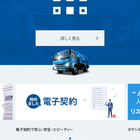
詳しく見る
電子契約で安心・安全・スピーディー
タケシ