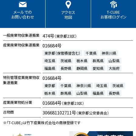
T-CUBE
メールでの
アクセス
お客様ログイン
お問い合わせ
地図
一般廃棄物収集運搬業
474号
（東京都23区）
産業廃棄物収集運搬業
016684号
東京都（保管積替含む）
千葉県
神奈川県
埼玉県
茨城県
栃木県
群馬県
山梨県
福島県
長野県
静岡県
愛知県
大阪府
特別管理産業廃棄物収
016684号
集運搬業
東京都
千葉県
神奈川県
埼玉県
茨城県
栃木県
群馬県
山梨県
福島県
長野県
産業廃棄物処分業
016684号
（東京都23区）
古物商
306681102711号
（東京都公安委員会）
※「T-CUBE」は竹下産業株式会社の商標登録です