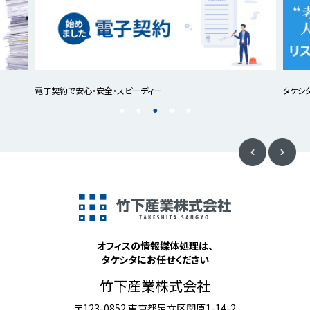
電子契約で安心・安全・スピーディー
タケシ
オフィスの情報媒体処理は、
タケシタにお任せください
竹下産業株式会社
〒123-0852 東京都足立区関原1-14-2