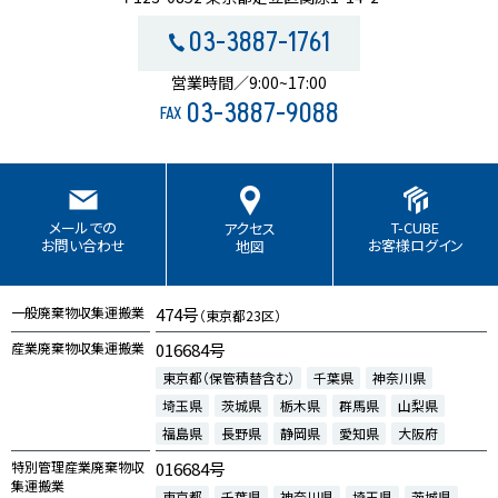
03-3887-1761
営業時間／9:00~17:00
03-3887-9088
FAX
T-CUBE
メールでの
アクセス
お客様ログイン
お問い合わせ
地図
一般廃棄物収集運搬業
474号
（東京都23区）
産業廃棄物収集運搬業
016684号
東京都（保管積替含む）
千葉県
神奈川県
埼玉県
茨城県
栃木県
群馬県
山梨県
福島県
長野県
静岡県
愛知県
大阪府
特別管理産業廃棄物収
016684号
集運搬業
東京都
千葉県
神奈川県
埼玉県
茨城県