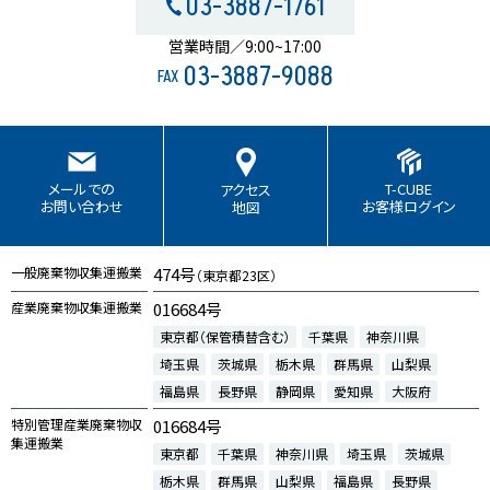
03-3887-1761
営業時間／9:00~17:00
03-3887-9088
FAX
T-CUBE
メールでの
アクセス
お客様ログイン
お問い合わせ
地図
一般廃棄物収集運搬業
474号
（東京都23区）
産業廃棄物収集運搬業
016684号
東京都（保管積替含む）
千葉県
神奈川県
埼玉県
茨城県
栃木県
群馬県
山梨県
福島県
長野県
静岡県
愛知県
大阪府
特別管理産業廃棄物収
016684号
集運搬業
東京都
千葉県
神奈川県
埼玉県
茨城県
栃木県
群馬県
山梨県
福島県
長野県