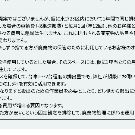
案ではございませんが、仮に東京23区内において1年間で同じ排出
した場合の車輌費（収集運搬費）と毎月1回（年12回）、他のお客
係わる費用に差異は生じません。これに排出される廃棄物の品目や
変わりません。
少しずつ捨てる方が廃棄物の保管のために利用しているお客様のオ
坪使用しているとした場合、そのスペースには、仮に1坪当たりの月額賃
発生しています。
ースを確保して、台車1～2台程度の排出量でも、弊社が頻繁にお伺
の1.5坪を有効に活用できます。
となりますと搬出のための作業員を必要としたり、ビル側から搬出
ます。
る費用が増える要因となります。
めた方が安い』という固定観念を排除して、廃棄物処理に係わる運用