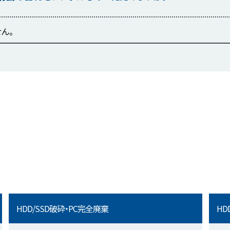
ん。
HDD/SSD破砕・PC完全廃棄
HD