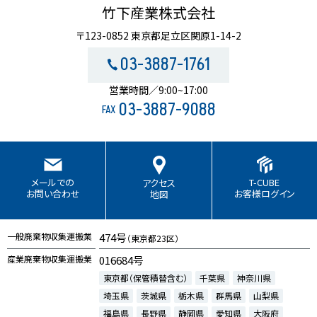
竹下産業株式会社
〒123-0852 東京都足立区関原1-14-2
03-3887-1761
営業時間／9:00~17:00
03-3887-9088
FAX
T-CUBE
メールでの
アクセス
お客様ログイン
お問い合わせ
地図
一般廃棄物収集運搬業
474号
（東京都23区）
産業廃棄物収集運搬業
016684号
東京都（保管積替含む）
千葉県
神奈川県
埼玉県
茨城県
栃木県
群馬県
山梨県
福島県
長野県
静岡県
愛知県
大阪府