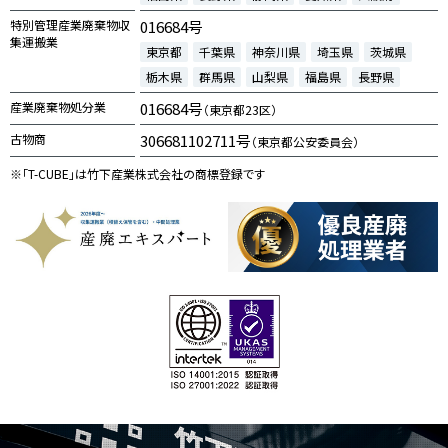
特別管理産業廃棄物収
016684号
集運搬業
東京都
千葉県
神奈川県
埼玉県
茨城県
栃木県
群馬県
山梨県
福島県
長野県
産業廃棄物処分業
016684号
（東京都23区）
古物商
306681102711号
（東京都公安委員会）
※「T-CUBE」は竹下産業株式会社の商標登録です