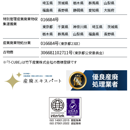
埼玉県
茨城県
栃木県
群馬県
山梨県
福島県
長野県
静岡県
愛知県
大阪府
特別管理産業廃棄物収
016684号
集運搬業
東京都
千葉県
神奈川県
埼玉県
茨城県
栃木県
群馬県
山梨県
福島県
長野県
産業廃棄物処分業
016684号
（東京都23区）
古物商
306681102711号
（東京都公安委員会）
※「T-CUBE」は竹下産業株式会社の商標登録です