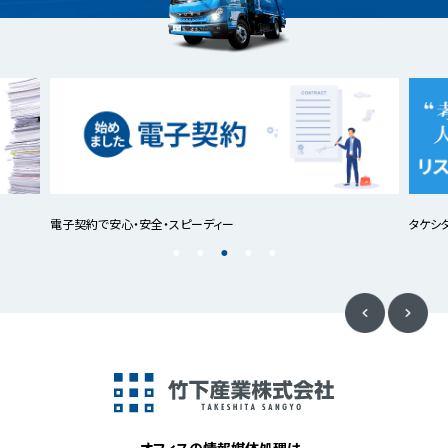
電子契約で安心・安全・スピーディー
タケシ
オフィスの情報媒体処理は、