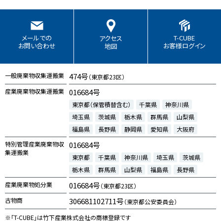
T-CUBE
メールでの
アクセス
お客様ログイン
お問い合わせ
地図
一般廃棄物収集運搬業
474号
（東京都23区）
産業廃棄物収集運搬業
016684号
東京都（保管積替含む）
千葉県
神奈川県
埼玉県
茨城県
栃木県
群馬県
山梨県
福島県
長野県
静岡県
愛知県
大阪府
特別管理産業廃棄物収
016684号
集運搬業
東京都
千葉県
神奈川県
埼玉県
茨城県
栃木県
群馬県
山梨県
福島県
長野県
産業廃棄物処分業
016684号
（東京都23区）
古物商
306681102711号
（東京都公安委員会）
※「T-CUBE」は竹下産業株式会社の商標登録です