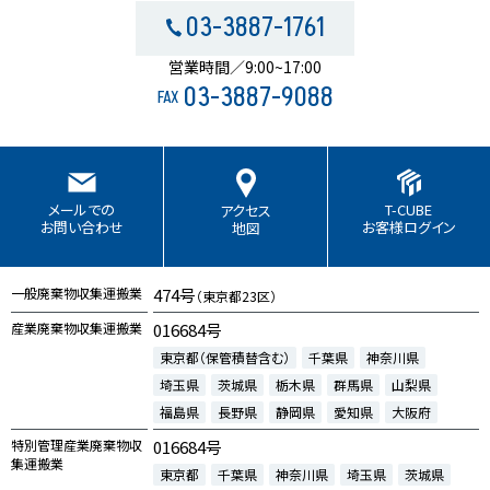
03-3887-1761
営業時間／9:00~17:00
03-3887-9088
FAX
T-CUBE
メールでの
アクセス
お客様ログイン
お問い合わせ
地図
一般廃棄物収集運搬業
474号
（東京都23区）
産業廃棄物収集運搬業
016684号
東京都（保管積替含む）
千葉県
神奈川県
埼玉県
茨城県
栃木県
群馬県
山梨県
福島県
長野県
静岡県
愛知県
大阪府
特別管理産業廃棄物収
016684号
集運搬業
東京都
千葉県
神奈川県
埼玉県
茨城県