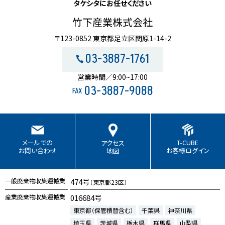
タケシタにお任せください
竹下産業株式会社
〒123-0852 東京都足立区関原1-14-2
03-3887-1761
営業時間／9:00~17:00
03-3887-9088
FAX
T-CUBE
メールでの
アクセス
お客様ログイン
お問い合わせ
地図
一般廃棄物収集運搬業
474号
（東京都23区）
産業廃棄物収集運搬業
016684号
東京都（保管積替含む）
千葉県
神奈川県
埼玉県
茨城県
栃木県
群馬県
山梨県