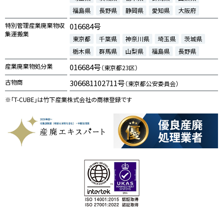
福島県
長野県
静岡県
愛知県
大阪府
特別管理産業廃棄物収
016684号
集運搬業
東京都
千葉県
神奈川県
埼玉県
茨城県
栃木県
群馬県
山梨県
福島県
長野県
産業廃棄物処分業
016684号
（東京都23区）
古物商
306681102711号
（東京都公安委員会）
※「T-CUBE」は竹下産業株式会社の商標登録です