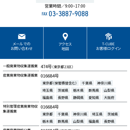
営業時間／9:00~17:00
03-3887-9088
FAX
T-CUBE
メールでの
アクセス
お客様ログイン
お問い合わせ
地図
一般廃棄物収集運搬業
474号
（東京都23区）
産業廃棄物収集運搬業
016684号
東京都（保管積替含む）
千葉県
神奈川県
埼玉県
茨城県
栃木県
群馬県
山梨県
福島県
長野県
静岡県
愛知県
大阪府
特別管理産業廃棄物収
016684号
集運搬業
東京都
千葉県
神奈川県
埼玉県
茨城県
栃木県
群馬県
山梨県
福島県
長野県
産業廃棄物処分業