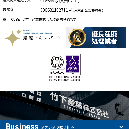
016684号
（東京都23区）
古物商
306681102711号
（東京都公安委員会）
※「T-CUBE」は竹下産業株式会社の商標登録です
Business
タケシタの取り組み