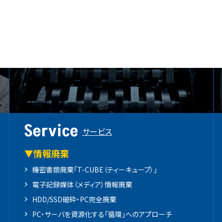
Service
サービス
▼情報廃棄
機密書類廃棄「T-CUBE（ティーキューブ）」
電子記録媒体（メディア）情報廃棄
HDD/SSD破砕・PC完全廃棄
PC・サーバを資源化する「循環」へのアプローチ