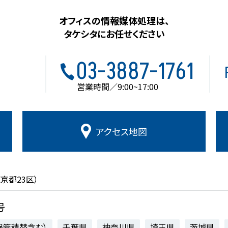
オフィスの情報媒体処理は、
タケシタにお任せください
03-3887-1761
営業時間／9:00~17:00
アクセス
地図
東京都23区）
号
保管積替含む）
千葉県
神奈川県
埼玉県
茨城県