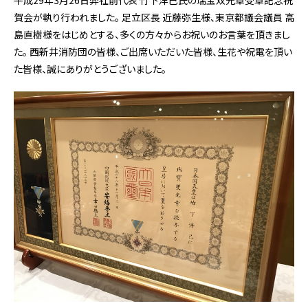
平成29年3月26日弊社前代表 竹下洋己氏の瑞宝双光章受章記念祝
賀会が執り行われました。 足立区長 近藤弥生様、東京都議会議員 高
島直樹様をはじめとする、多くの方々からお祝いのお言葉を頂きまし
た。 西新井消防団の皆様、ご出席いただいた皆様、生花や祝電を頂い
た皆様、誠にありがとうございました。