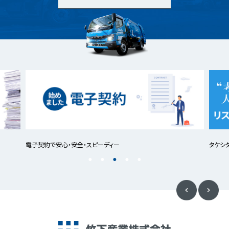
電子契約で安心・安全・スピーディー
タケシ