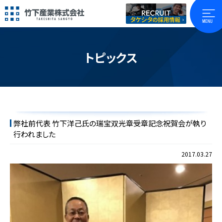
トピックス
弊社前代表 竹下洋己氏の瑞宝双光章受章記念祝賀会が執り
行われました
2017.03.27