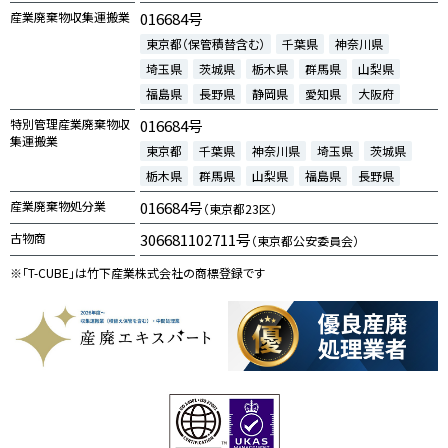
産業廃棄物収集運搬業
016684号
東京都（保管積替含む）
千葉県
神奈川県
埼玉県
茨城県
栃木県
群馬県
山梨県
福島県
長野県
静岡県
愛知県
大阪府
特別管理産業廃棄物収
016684号
集運搬業
東京都
千葉県
神奈川県
埼玉県
茨城県
栃木県
群馬県
山梨県
福島県
長野県
産業廃棄物処分業
016684号
（東京都23区）
古物商
306681102711号
（東京都公安委員会）
※「T-CUBE」は竹下産業株式会社の商標登録です