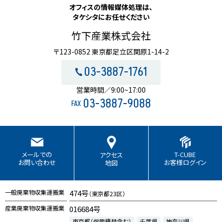
オフィスの情報媒体処理は、
タケシタにお任せください
竹下産業株式会社
〒123-0852 東京都足立区関原1-14-2
03-3887-1761
営業時間／9:00~17:00
03-3887-9088
FAX
T-CUBE
メールでの
アクセス
お客様ログイン
お問い合わせ
地図
一般廃棄物収集運搬業
474号
（東京都23区）
産業廃棄物収集運搬業
016684号
東京都（保管積替含む）
千葉県
神奈川県