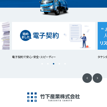
電子契約で安心・安全・スピーディー
タケシ