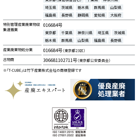
埼玉県
茨城県
栃木県
群馬県
山梨県
福島県
長野県
静岡県
愛知県
大阪府
特別管理産業廃棄物収
016684号
集運搬業
東京都
千葉県
神奈川県
埼玉県
茨城県
栃木県
群馬県
山梨県
福島県
長野県
産業廃棄物処分業
016684号
（東京都23区）
古物商
306681102711号
（東京都公安委員会）
※「T-CUBE」は竹下産業株式会社の商標登録です