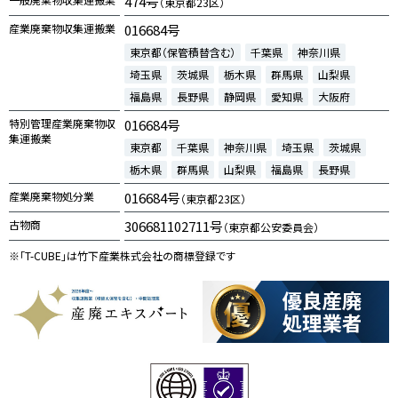
474号
（東京都23区）
産業廃棄物収集運搬業
016684号
東京都（保管積替含む）
千葉県
神奈川県
埼玉県
茨城県
栃木県
群馬県
山梨県
福島県
長野県
静岡県
愛知県
大阪府
特別管理産業廃棄物収
016684号
集運搬業
東京都
千葉県
神奈川県
埼玉県
茨城県
栃木県
群馬県
山梨県
福島県
長野県
産業廃棄物処分業
016684号
（東京都23区）
古物商
306681102711号
（東京都公安委員会）
※「T-CUBE」は竹下産業株式会社の商標登録です