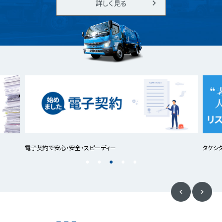
詳しく見る
電子契約で安心・安全・スピーディー
タケシ