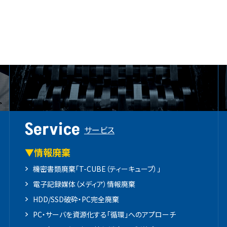
Service
サービス
▼情報廃棄
機密書類廃棄「T-CUBE（ティーキューブ）」
電子記録媒体（メディア）情報廃棄
HDD/SSD破砕・PC完全廃棄
PC・サーバを資源化する「循環」へのアプローチ