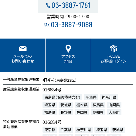
03-3887-1761
営業時間／9:00~17:00
03-3887-9088
FAX
T-CUBE
メールでの
アクセス
お客様ログイン
お問い合わせ
地図
一般廃棄物収集運搬業
474号
（東京都23区）
産業廃棄物収集運搬業
016684号
東京都（保管積替含む）
千葉県
神奈川県
埼玉県
茨城県
栃木県
群馬県
山梨県
福島県
長野県
静岡県
愛知県
大阪府
特別管理産業廃棄物収
016684号
集運搬業
東京都
千葉県
神奈川県
埼玉県
茨城県