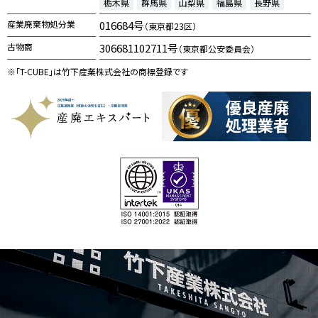
栃木県
群馬県
山梨県
福島県
長野県
産業廃棄物処分業
016684号
（東京都23区）
古物商
306681102711号
（東京都公安委員会）
※「T-CUBE」は竹下産業株式会社の商標登録です