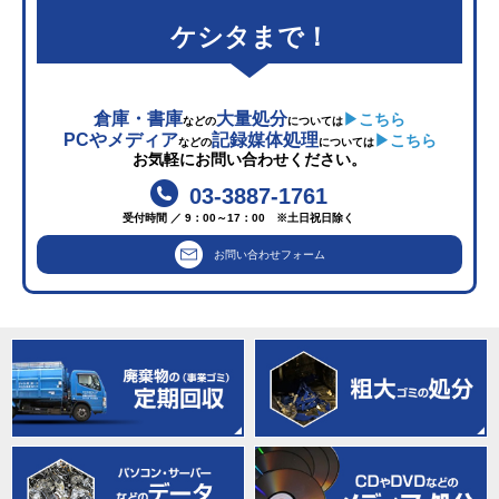
ケシタまで！
倉庫・書庫
大量処分
▶こちら
などの
については
PCやメディア
記録媒体処理
▶こちら
などの
については
お気軽にお問い合わせください。
03-3887-1761
受付時間 ／ 9：00～17：00 ※土日祝日除く
お問い合わせフォーム