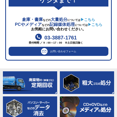
ケシタまで！
倉庫・書庫
大量処分
▶こちら
などの
については
PCやメディア
記録媒体処理
▶こちら
などの
については
お気軽にお問い合わせください。
03-3887-1761
受付時間 ／ 9：00～17：00 ※土日祝日除く
お問い合わせフォーム