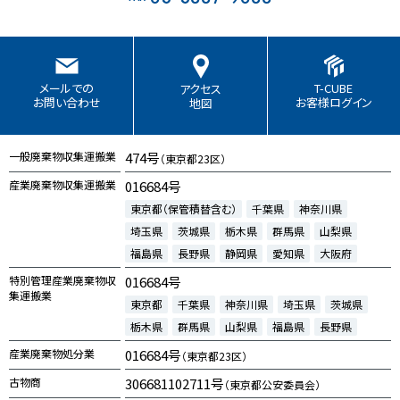
T-CUBE
メールでの
アクセス
お客様ログイン
お問い合わせ
地図
一般廃棄物収集運搬業
474号
（東京都23区）
産業廃棄物収集運搬業
016684号
東京都（保管積替含む）
千葉県
神奈川県
埼玉県
茨城県
栃木県
群馬県
山梨県
福島県
長野県
静岡県
愛知県
大阪府
特別管理産業廃棄物収
016684号
集運搬業
東京都
千葉県
神奈川県
埼玉県
茨城県
栃木県
群馬県
山梨県
福島県
長野県
産業廃棄物処分業
016684号
（東京都23区）
古物商
306681102711号
（東京都公安委員会）