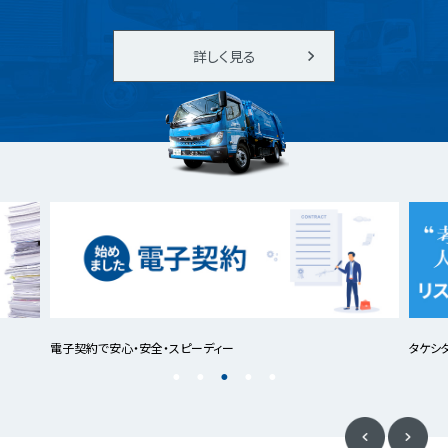
詳しく見る
電子契約で安心・安全・スピーディー
タケシ