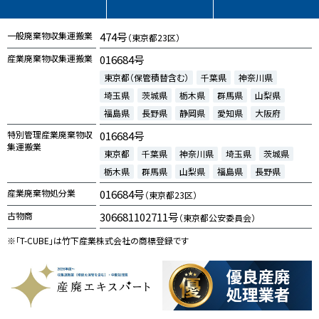
一般廃棄物収集運搬業
474号
（東京都23区）
産業廃棄物収集運搬業
016684号
東京都（保管積替含む）
千葉県
神奈川県
埼玉県
茨城県
栃木県
群馬県
山梨県
福島県
長野県
静岡県
愛知県
大阪府
特別管理産業廃棄物収
016684号
集運搬業
東京都
千葉県
神奈川県
埼玉県
茨城県
栃木県
群馬県
山梨県
福島県
長野県
産業廃棄物処分業
016684号
（東京都23区）
古物商
306681102711号
（東京都公安委員会）
※「T-CUBE」は竹下産業株式会社の商標登録です